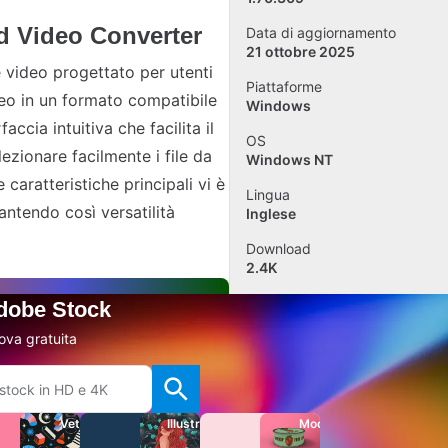
d Video Converter
Data di aggiornamento
21 ottobre 2025
 video progettato per utenti
Piattaforme
eo in un formato compatibile
Windows
ccia intuitiva che facilita il
OS
ezionare facilmente i file da
Windows NT
 caratteristiche principali vi è
Lingua
rantendo così versatilità
Inglese
Download
2.4K
Dimensione
Adobe Stock
8.38 MB
ova gratuita
Aggiungi recensione
Report sul software
Vettori
Illustrazioni
Modelli