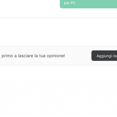
per PC
primo a lasciare la tua opinione!
Aggiungi re