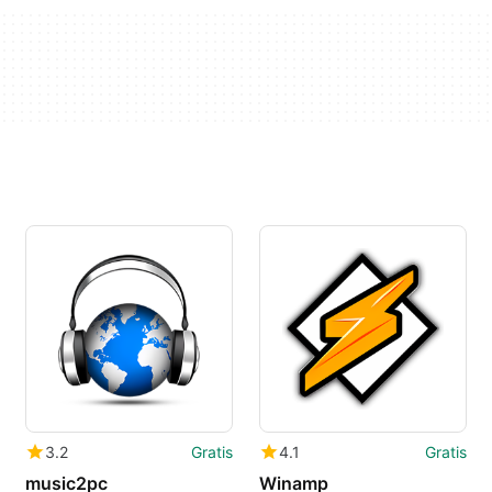
3.2
Gratis
4.1
Gratis
music2pc
Winamp