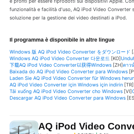
e pronti per essere riprodotti sui dispositivi Apple. Co
funzionalità e facilità d'uso, AQ iPod Video Converter
soluzione per la gestione dei video destinati a iPod.
Il programma è disponibile in altre lingue
Windows 版 AQ iPod Video Converter をダウンロード
Windows AQ iPod Video Converter 다운로드
Unduh
下载AQ iPod Video Converter以获得Windows
ดาวน
Baixada do AQ iPod Video Converter para Windows
Laden Sie AQ iPod Video Converter für Windows herun
AQ iPod Video Converter için Windows için indirin
Tải xuống AQ iPod Video Converter cho Windows
Descargar AQ iPod Video Converter para Windows
AQ iPod Video Conv