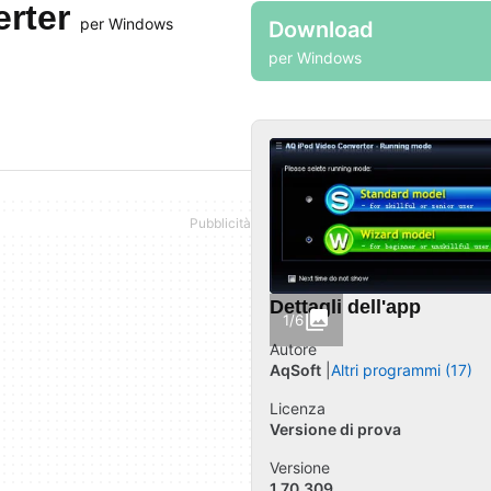
erter
per Windows
Download
per Windows
Dettagli dell'app
1/6
Autore
AqSoft
Altri programmi (17)
Licenza
Versione di prova
Versione
1.70.309